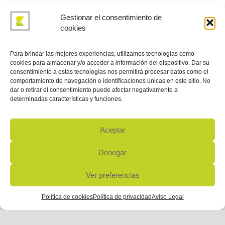
¿Qué vida útil tienen las mezclas de Kemtia?
Gestionar el consentimiento de
cookies
Para brindar las mejores experiencias, utilizamos tecnologías como
SERVICIO
cookies para almacenar y/o acceder a información del dispositivo. Dar su
consentimiento a estas tecnologías nos permitirá procesar datos como el
comportamiento de navegación o identificaciones únicas en este sitio. No
dar o retirar el consentimiento puede afectar negativamente a
¿Cuál es el compromiso de servicio de Kemtia?
determinadas características y funciones.
¿Kemtia exporta sus productos?
Aceptar
¿Qué proceso se sigue ante una petición comercial de
producto?
Denegar
¿Cuál es el tamaño mínimo de envasado en Kemtia?
Ver preferencias
¿Cuál es el tiempo de entrega normal desde que se realiza
la petición hasta el envío?
Política de cookies
Política de privacidad
Aviso Legal